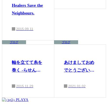
Healers Save the
Neighbours.
2015.09.11
ブログ
ブログ
軸を立てて糸を
あけましておめ
巻く -らせん状
でとうございま
に思考を上昇さ
す。2021年にや
せる-
りたいこと
2015.11.29
2021.01.02
スタジオ