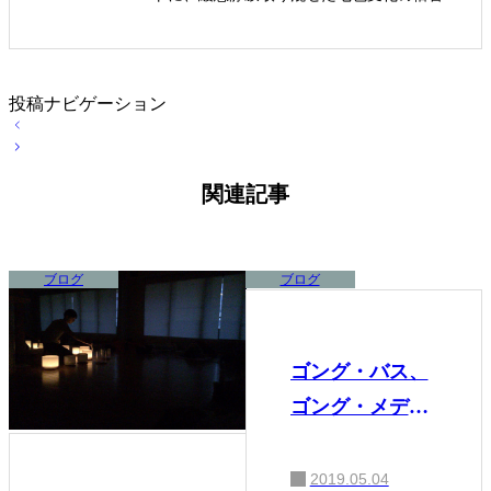
ウンドを操るサウンド・バス アーティス
ト。東京・浅草橋「studio PLAYA」運営、Cr
ystal Sound Laboratory代表。
投稿ナビゲーション
関連記事
ブログ
ブログ
ゴング・バス、
ゴング・メディ
テーションをご
紹介します
2019.05.04