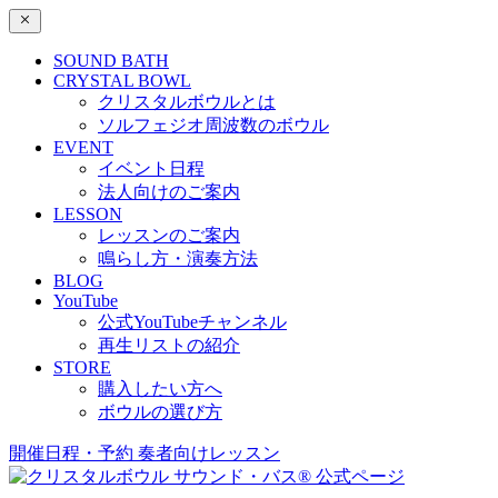
SOUND BATH
CRYSTAL BOWL
クリスタルボウルとは
ソルフェジオ周波数のボウル
EVENT
イベント日程
法人向けのご案内
LESSON
レッスンのご案内
鳴らし方・演奏方法
BLOG
YouTube
公式YouTubeチャンネル
再生リストの紹介
STORE
購入したい方へ
ボウルの選び方
開催日程・予約
奏者向けレッスン