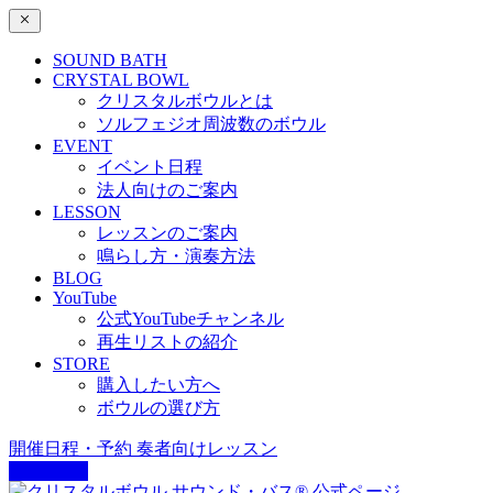
SOUND BATH
CRYSTAL BOWL
クリスタルボウルとは
ソルフェジオ周波数のボウル
EVENT
イベント日程
法人向けのご案内
LESSON
レッスンのご案内
鳴らし方・演奏方法
BLOG
YouTube
公式YouTubeチャンネル
再生リストの紹介
STORE
購入したい方へ
ボウルの選び方
開催日程・予約
奏者向けレッスン