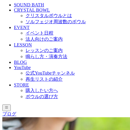
SOUND BATH
CRYSTAL BOWL
クリスタルボウルとは
ソルフェジオ周波数のボウル
EVENT
イベント日程
法人向けのご案内
LESSON
レッスンのご案内
鳴らし方・演奏方法
BLOG
YouTube
公式YouTubeチャンネル
再生リストの紹介
STORE
購入したい方へ
ボウルの選び方
ブログ