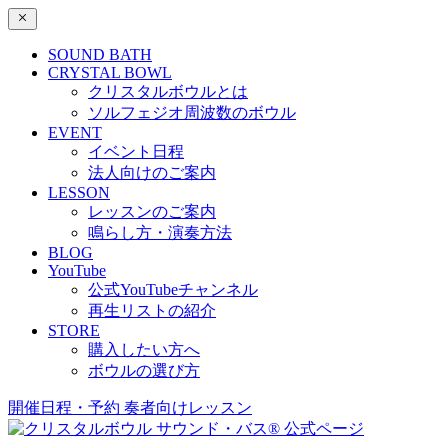
SOUND BATH
CRYSTAL BOWL
クリスタルボウルとは
ソルフェジオ周波数のボウル
EVENT
イベント日程
法人向けのご案内
LESSON
レッスンのご案内
鳴らし方・演奏方法
BLOG
YouTube
公式YouTubeチャンネル
再生リストの紹介
STORE
購入したい方へ
ボウルの選び方
開催日程・予約
奏者向けレッスン