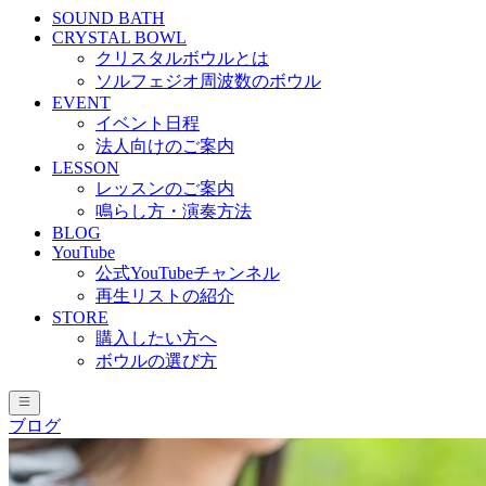
SOUND BATH
CRYSTAL BOWL
クリスタルボウルとは
ソルフェジオ周波数のボウル
EVENT
イベント日程
法人向けのご案内
LESSON
レッスンのご案内
鳴らし方・演奏方法
BLOG
YouTube
公式YouTubeチャンネル
再生リストの紹介
STORE
購入したい方へ
ボウルの選び方
ブログ