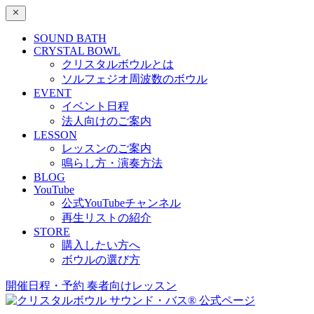
SOUND BATH
CRYSTAL BOWL
クリスタルボウルとは
ソルフェジオ周波数のボウル
EVENT
イベント日程
法人向けのご案内
LESSON
レッスンのご案内
鳴らし方・演奏方法
BLOG
YouTube
公式YouTubeチャンネル
再生リストの紹介
STORE
購入したい方へ
ボウルの選び方
開催日程・予約
奏者向けレッスン