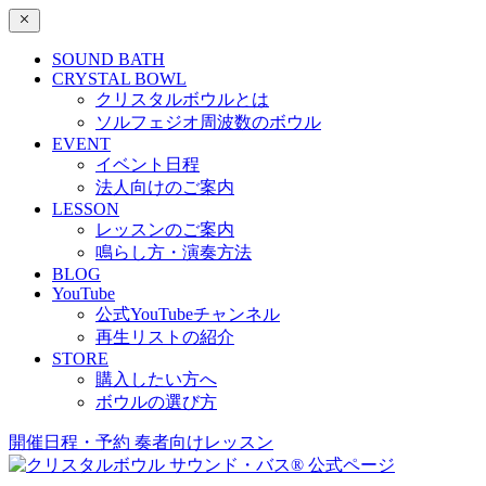
SOUND BATH
CRYSTAL BOWL
クリスタルボウルとは
ソルフェジオ周波数のボウル
EVENT
イベント日程
法人向けのご案内
LESSON
レッスンのご案内
鳴らし方・演奏方法
BLOG
YouTube
公式YouTubeチャンネル
再生リストの紹介
STORE
購入したい方へ
ボウルの選び方
開催日程・予約
奏者向けレッスン