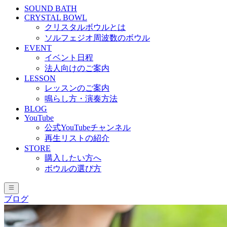
SOUND BATH
CRYSTAL BOWL
クリスタルボウルとは
ソルフェジオ周波数のボウル
EVENT
イベント日程
法人向けのご案内
LESSON
レッスンのご案内
鳴らし方・演奏方法
BLOG
YouTube
公式YouTubeチャンネル
再生リストの紹介
STORE
購入したい方へ
ボウルの選び方
ブログ