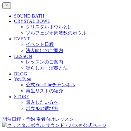
SOUND BATH
CRYSTAL BOWL
クリスタルボウルとは
ソルフェジオ周波数のボウル
EVENT
イベント日程
法人向けのご案内
LESSON
レッスンのご案内
鳴らし方・演奏方法
BLOG
YouTube
公式YouTubeチャンネル
再生リストの紹介
STORE
購入したい方へ
ボウルの選び方
開催日程・予約
奏者向けレッスン