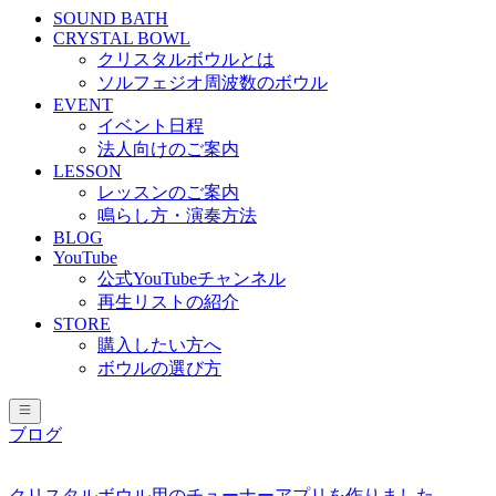
SOUND BATH
CRYSTAL BOWL
クリスタルボウルとは
ソルフェジオ周波数のボウル
EVENT
イベント日程
法人向けのご案内
LESSON
レッスンのご案内
鳴らし方・演奏方法
BLOG
YouTube
公式YouTubeチャンネル
再生リストの紹介
STORE
購入したい方へ
ボウルの選び方
ブログ
クリスタルボウル用のチューナーアプリを作りました