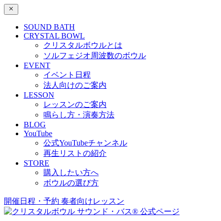
SOUND BATH
CRYSTAL BOWL
クリスタルボウルとは
ソルフェジオ周波数のボウル
EVENT
イベント日程
法人向けのご案内
LESSON
レッスンのご案内
鳴らし方・演奏方法
BLOG
YouTube
公式YouTubeチャンネル
再生リストの紹介
STORE
購入したい方へ
ボウルの選び方
開催日程・予約
奏者向けレッスン