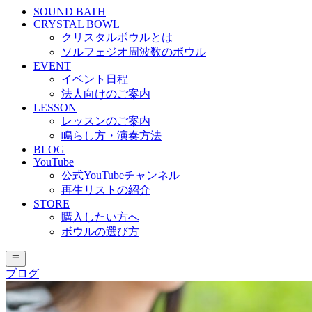
SOUND BATH
CRYSTAL BOWL
クリスタルボウルとは
ソルフェジオ周波数のボウル
EVENT
イベント日程
法人向けのご案内
LESSON
レッスンのご案内
鳴らし方・演奏方法
BLOG
YouTube
公式YouTubeチャンネル
再生リストの紹介
STORE
購入したい方へ
ボウルの選び方
ブログ