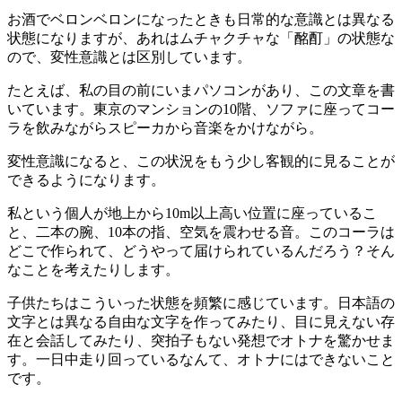
お酒でベロンベロンになったときも日常的な意識とは異なる
状態になりますが、あれはムチャクチャな「酩酊」の状態な
ので、変性意識とは区別しています。
たとえば、私の目の前にいまパソコンがあり、この文章を書
いています。東京のマンションの10階、ソファに座ってコー
ラを飲みながらスピーカから音楽をかけながら。
変性意識になると、この状況をもう少し客観的に見ることが
できるようになります。
私という個人が地上から10m以上高い位置に座っているこ
と、二本の腕、10本の指、空気を震わせる音。このコーラは
どこで作られて、どうやって届けられているんだろう？そん
なことを考えたりします。
子供たちはこういった状態を頻繁に感じています。日本語の
文字とは異なる自由な文字を作ってみたり、目に見えない存
在と会話してみたり、突拍子もない発想でオトナを驚かせま
す。一日中走り回っているなんて、オトナにはできないこと
です。