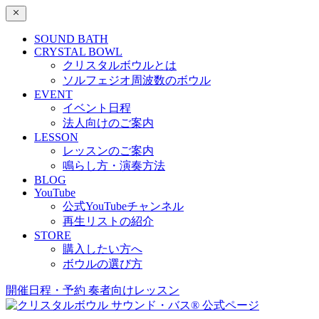
SOUND BATH
CRYSTAL BOWL
クリスタルボウルとは
ソルフェジオ周波数のボウル
EVENT
イベント日程
法人向けのご案内
LESSON
レッスンのご案内
鳴らし方・演奏方法
BLOG
YouTube
公式YouTubeチャンネル
再生リストの紹介
STORE
購入したい方へ
ボウルの選び方
開催日程・予約
奏者向けレッスン