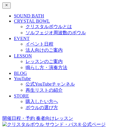
SOUND BATH
CRYSTAL BOWL
クリスタルボウルとは
ソルフェジオ周波数のボウル
EVENT
イベント日程
法人向けのご案内
LESSON
レッスンのご案内
鳴らし方・演奏方法
BLOG
YouTube
公式YouTubeチャンネル
再生リストの紹介
STORE
購入したい方へ
ボウルの選び方
開催日程・予約
奏者向けレッスン