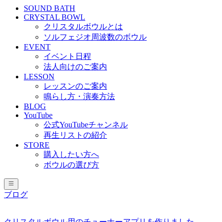
SOUND BATH
CRYSTAL BOWL
クリスタルボウルとは
ソルフェジオ周波数のボウル
EVENT
イベント日程
法人向けのご案内
LESSON
レッスンのご案内
鳴らし方・演奏方法
BLOG
YouTube
公式YouTubeチャンネル
再生リストの紹介
STORE
購入したい方へ
ボウルの選び方
ブログ
クリスタルボウル用のチューナーアプリを作りました