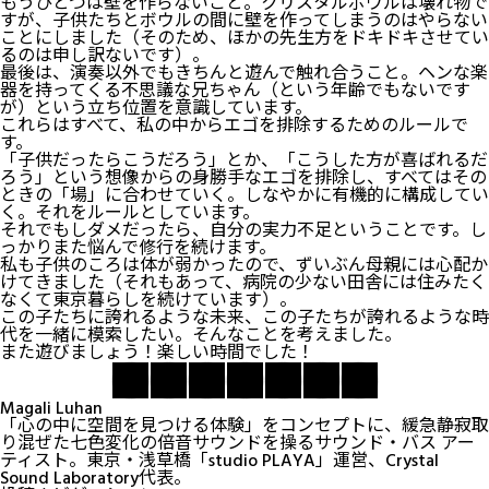
もうひとつは壁を作らないこと。クリスタルボウルは壊れ物で
すが、子供たちとボウルの間に壁を作ってしまうのはやらない
ことにしました（そのため、ほかの先生方をドキドキさせてい
るのは申し訳ないです）。
最後は、演奏以外でもきちんと遊んで触れ合うこと。ヘンな楽
器を持ってくる不思議な兄ちゃん（という年齢でもないです
が）という立ち位置を意識しています。
これらはすべて、私の中からエゴを排除するためのルールで
す。
「子供だったらこうだろう」とか、「こうした方が喜ばれるだ
ろう」という想像からの身勝手なエゴを排除し、すべてはその
ときの「場」に合わせていく。しなやかに有機的に構成してい
く。それをルールとしています。
それでもしダメだったら、自分の実力不足ということです。し
っかりまた悩んで修行を続けます。
私も子供のころは体が弱かったので、ずいぶん母親には心配か
けてきました（それもあって、病院の少ない田舎には住みたく
なくて東京暮らしを続けています）。
この子たちに誇れるような未来、この子たちが誇れるような時
代を一緒に模索したい。そんなことを考えました。
また遊びましょう！楽しい時間でした！
Magali Luhan
「心の中に空間を見つける体験」をコンセプトに、緩急静寂取
り混ぜた七色変化の倍音サウンドを操るサウンド・バス アー
ティスト。東京・浅草橋「studio PLAYA」運営、Crystal
Sound Laboratory代表。