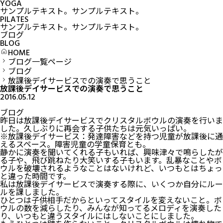
YOGA
サンプルテキスト。サンプルテキスト。
PILATES
サンプルテキスト。サンプルテキスト。
ブログ
BLOG
HOME
ブログ一覧ページ
ブログ
放課後デイサービスでの演奏で思うこと
放課後デイサービスでの演奏で思うこと
2016.05.12
ブログ
昨日は放課後デイサービスでクリスタルボウルの演奏を行いま
した。久しぶりに再会する子供たちは元気いっぱい。
※放課後デイサービス：発達障害などを持つ児童が放課後に通
えるスペース。障害児童の学童保育とも。
静かに演奏を聞いてくれる子もいれば、興味津々で鳴らしたが
る子や、飛び跳ねたり大笑いする子もいます。乱暴なことやボ
ウルを破壊されるようなことはないけれど、いつもとはちょっ
と違った時間です。
私は放課後デイサービスで演奏する際に、いくつか自分にルー
ルを課しました。
ひとつは子供相手だからといってスタイルを変えないこと。ボ
ウルの数を減らしたり、みんなが知ってるメロディを演奏した
り、いつもと違うスタイルにはしないことにしました。