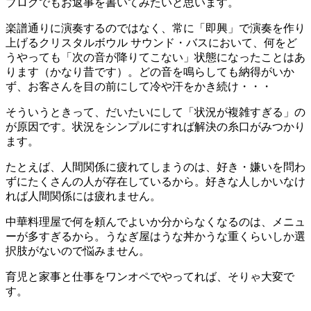
ブログでもお返事を書いてみたいと思います。
楽譜通りに演奏するのではなく、常に「即興」で演奏を作り
上げるクリスタルボウル サウンド・バスにおいて、何をど
うやっても「次の音が降りてこない」状態になったことはあ
ります（かなり昔です）。どの音を鳴らしても納得がいか
ず、お客さんを目の前にして冷や汗をかき続け・・・
そういうときって、だいたいにして「状況が複雑すぎる」の
が原因です。状況をシンプルにすれば解決の糸口がみつかり
ます。
たとえば、人間関係に疲れてしまうのは、好き・嫌いを問わ
ずにたくさんの人が存在しているから。好きな人しかいなけ
れば人間関係には疲れません。
中華料理屋で何を頼んでよいか分からなくなるのは、メニュ
ーが多すぎるから。うなぎ屋はうな丼かうな重くらいしか選
択肢がないので悩みません。
育児と家事と仕事をワンオペでやってれば、そりゃ大変で
す。