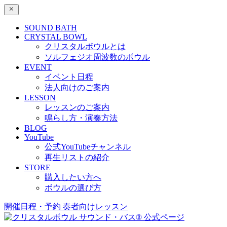
SOUND BATH
CRYSTAL BOWL
クリスタルボウルとは
ソルフェジオ周波数のボウル
EVENT
イベント日程
法人向けのご案内
LESSON
レッスンのご案内
鳴らし方・演奏方法
BLOG
YouTube
公式YouTubeチャンネル
再生リストの紹介
STORE
購入したい方へ
ボウルの選び方
開催日程・予約
奏者向けレッスン