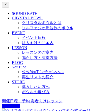
SOUND BATH
CRYSTAL BOWL
クリスタルボウルとは
ソルフェジオ周波数のボウル
EVENT
イベント日程
法人向けのご案内
LESSON
レッスンのご案内
鳴らし方・演奏方法
BLOG
YouTube
公式YouTubeチャンネル
再生リストの紹介
STORE
購入したい方へ
ボウルの選び方
開催日程・予約
奏者向けレッスン