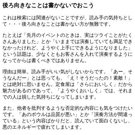
後ろ向きなことは書かないでおこう
これは検索には関連がないことですが、読み手の気持ちとし
て・・・後ろ向きなことは書かない方が無難です。
たとえば「先月のイベントのときは、実はツライことがたく
さんありました」とか「いままでは演奏していても満足でき
なかったけれど、ようやく上手にできるようになりました」
という話題は、少なくともお客さんを入れて演奏するように
なってからは書くべきではありません。
理由は簡単。読み手がいい気がしないからです。「あー、そ
うなんだー」とは思っても、「え！そうだったの！素敵！」
とは絶対に思いません。定食屋は「さらにおいしく」だから
魅力があるのであって、「ようやくおいしく」では、それま
での人は損した気持ちになってしまいます。
また、他者を批判するような否定的な内容にも気をつけたい
です。「あのボウルは品質が悪い」とか「演奏方法が間違っ
ている」という内容ばかりだと、読んでいて面白くないし、
悪のエネルギーで疲れてしまいます。