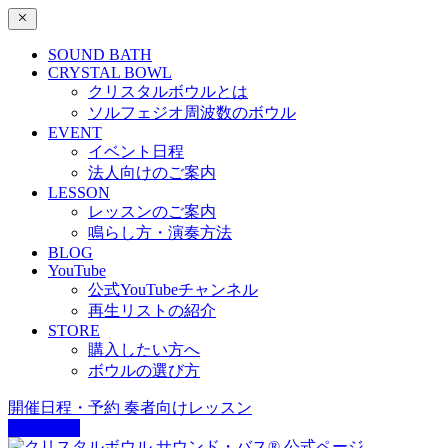
SOUND BATH
CRYSTAL BOWL
クリスタルボウルとは
ソルフェジオ周波数のボウル
EVENT
イベント日程
法人向けのご案内
LESSON
レッスンのご案内
鳴らし方・演奏方法
BLOG
YouTube
公式YouTubeチャンネル
再生リストの紹介
STORE
購入したい方へ
ボウルの選び方
開催日程・予約
奏者向けレッスン