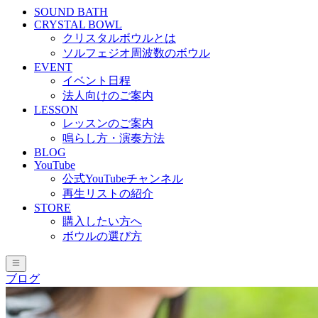
SOUND BATH
CRYSTAL BOWL
クリスタルボウルとは
ソルフェジオ周波数のボウル
EVENT
イベント日程
法人向けのご案内
LESSON
レッスンのご案内
鳴らし方・演奏方法
BLOG
YouTube
公式YouTubeチャンネル
再生リストの紹介
STORE
購入したい方へ
ボウルの選び方
ブログ