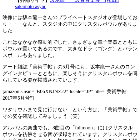
【外部サイト】
坂本龍一 設置音楽展 ryuichi
sakamoto async
映像には坂本龍一さんのプライベートスタジオが登場してお
り・・・なんと、スタジオの中にクリスタルボウルがありま
した！
これはなかなか感動的でした。さまざまな電子楽器とともに
ボウルが置いてあるのです。大きなドラ（ゴング）とバラン
スボールもありました。
アート雑誌「美術手帖」の5月号にも、坂本龍一さんのロン
グインタビューとともに、楽しそうにクリスタルボウルを鳴
らしている姿が掲載されています。
[amazonjs asin=”B06XNJNZ22″ locale=”JP” title=”美術手帖
2017年5月号”]
ワタリウムまで見に行けない！という方は、「美術手帖」で
その姿を確認してみましょう（笑）
アルバムの楽曲でも、8曲目の「fullmoon」にはクリスタル
ボウルを彷彿させる音が収録されています。クリスタルボウ