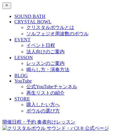
SOUND BATH
CRYSTAL BOWL
クリスタルボウルとは
ソルフェジオ周波数のボウル
EVENT
イベント日程
法人向けのご案内
LESSON
レッスンのご案内
鳴らし方・演奏方法
BLOG
YouTube
公式YouTubeチャンネル
再生リストの紹介
STORE
購入したい方へ
ボウルの選び方
開催日程・予約
奏者向けレッスン