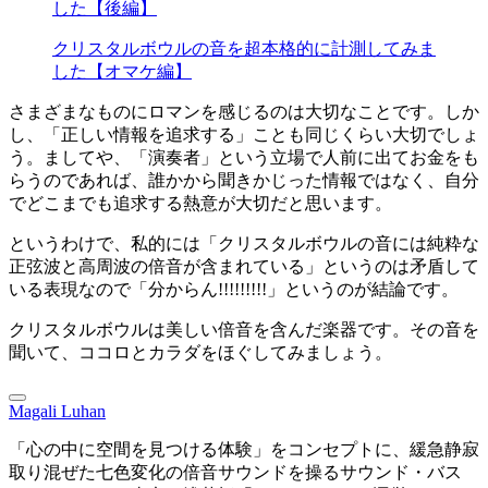
した【後編】
クリスタルボウルの音を超本格的に計測してみま
した【オマケ編】
さまざまなものにロマンを感じるのは大切なことです。しか
し、「正しい情報を追求する」ことも同じくらい大切でしょ
う。ましてや、「演奏者」という立場で人前に出てお金をも
らうのであれば、誰かから聞きかじった情報ではなく、自分
でどこまでも追求する熱意が大切だと思います。
というわけで、私的には「クリスタルボウルの音には純粋な
正弦波と高周波の倍音が含まれている」というのは矛盾して
いる表現なので「分からん!!!!!!!!!」というのが結論です。
クリスタルボウルは美しい倍音を含んだ楽器です。その音を
聞いて、ココロとカラダをほぐしてみましょう。
Magali Luhan
「心の中に空間を見つける体験」をコンセプトに、緩急静寂
取り混ぜた七色変化の倍音サウンドを操るサウンド・バス