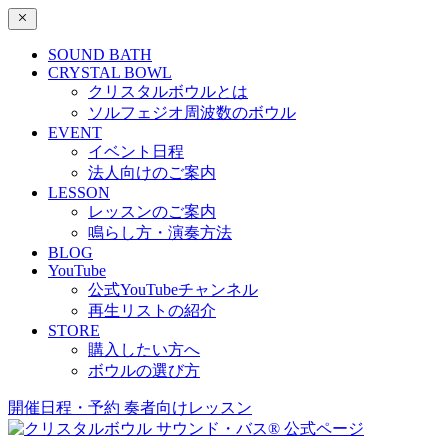
SOUND BATH
CRYSTAL BOWL
クリスタルボウルとは
ソルフェジオ周波数のボウル
EVENT
イベント日程
法人向けのご案内
LESSON
レッスンのご案内
鳴らし方・演奏方法
BLOG
YouTube
公式YouTubeチャンネル
再生リストの紹介
STORE
購入したい方へ
ボウルの選び方
開催日程・予約
奏者向けレッスン