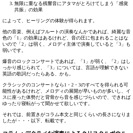
無限に重なる残響音にアタマがとろけてしまう「感覚
共振」の効果
によって、ヒーリングの体験が得られます。
他の音楽、例えばフルートの演奏なんかであれば、綺麗な音
色の「1」の効果はあるけれど、音の圧に包まれることはな
いので「2」は弱く、メロディ主体で演奏していると「3」も
弱いです。
爆音のロックコンサートであれば、「1」が弱く、「2」はし
っかり感じられて、「3」については、言語が理解できない
英語の歌詞だったらある、かも。
クラシックのコンサートなら1・2・3のすべてを得られる可
能性があるけれど、メロディの展開が早いものが多いし、イ
スに座った体勢だと背骨から音を感じづらいので、できれば
ゆったり寝転がって聞かせて欲しいです。
それでは、前置きがコラム本文と同じくらいの長さになりま
したが・・・以下、転載です。