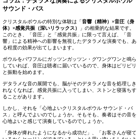
コラム：デタラメな演奏によるクリスタルボウル
サウンド・バス
クリスタルボウルの特別な体験は「
音響（精神）×音圧（身
体）×感覚共振（深いリラックス）
」の相乗的な結果です。
このとき、「音圧」と「感覚共振」に限って言えば、「音
響」による精神への影響を無視したデタラメな演奏でも、あ
る程度の効果が出てしまいます。
ボウルをパワフルにガッツンガッツン・グワングワンと鳴ら
していれば、音圧は聴者に届いているので、身体はピリピリ
と振動を始めます。
デタラメな音の展開でも、脳がそのデタラメな音を処理しき
れなくなれば、感覚共振に入ってしまい、ストンと寝落ちす
ることがあります。
しかし、それを「心地よいクリスタルボウル サウンド・バ
ス」と呼んでよいのでしょうか。そもそも、奏者はその音を
心地よいと感じて演奏しているのでしょうか。
「身体が痺れたようになるから成功だ」、「お客さんが寝て