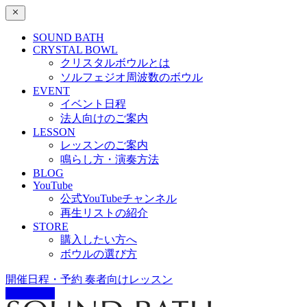
SOUND BATH
CRYSTAL BOWL
クリスタルボウルとは
ソルフェジオ周波数のボウル
EVENT
イベント日程
法人向けのご案内
LESSON
レッスンのご案内
鳴らし方・演奏方法
BLOG
YouTube
公式YouTubeチャンネル
再生リストの紹介
STORE
購入したい方へ
ボウルの選び方
開催日程・予約
奏者向けレッスン