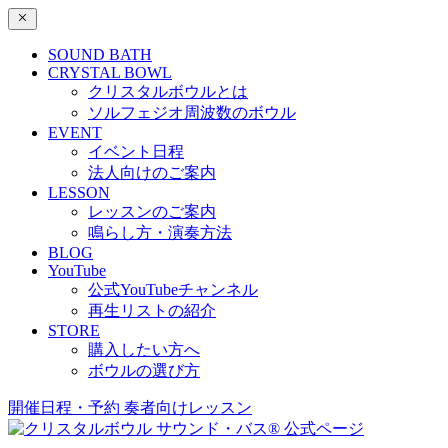
SOUND BATH
CRYSTAL BOWL
クリスタルボウルとは
ソルフェジオ周波数のボウル
EVENT
イベント日程
法人向けのご案内
LESSON
レッスンのご案内
鳴らし方・演奏方法
BLOG
YouTube
公式YouTubeチャンネル
再生リストの紹介
STORE
購入したい方へ
ボウルの選び方
開催日程・予約
奏者向けレッスン