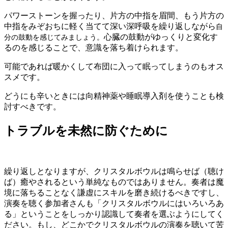
パワーストーンを握ったり、片方の中指を眉間、もう片方の
中指をみぞおちに軽く当てて深い深呼吸を繰り返しながら
自
心臓の鼓動がゆっくりと変化す
分の鼓動を感じてみましょう。
るのを感じることで、意識を落ち着けられます。
可能であれば暖かくして布団に入って眠ってしまうのもオス
スメです。
どうにも辛いときには向精神薬や睡眠導入剤を使うことも検
討すべきです。
トラブルを未然に防ぐために
繰り返しとなりますが、クリスタルボウルは鳴らせば（聴け
ば）癒やされるという単純なものではありません。奏者は魔
境に落ちることなく謙虚にスキルを磨き続けるべきですし、
演奏を聴く参加者さんも「クリスタルボウルにはいろいろあ
る」ということをしっかり認識して奏者を選ぶようにしてく
ださい。もし、どこかでクリスタルボウルの演奏を聴いて苦