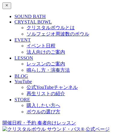
SOUND BATH
CRYSTAL BOWL
クリスタルボウルとは
ソルフェジオ周波数のボウル
EVENT
イベント日程
法人向けのご案内
LESSON
レッスンのご案内
鳴らし方・演奏方法
BLOG
YouTube
公式YouTubeチャンネル
再生リストの紹介
STORE
購入したい方へ
ボウルの選び方
開催日程・予約
奏者向けレッスン