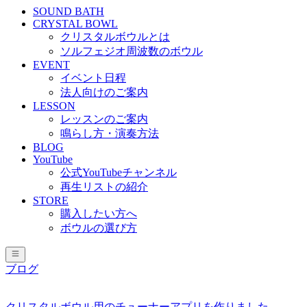
SOUND BATH
CRYSTAL BOWL
クリスタルボウルとは
ソルフェジオ周波数のボウル
EVENT
イベント日程
法人向けのご案内
LESSON
レッスンのご案内
鳴らし方・演奏方法
BLOG
YouTube
公式YouTubeチャンネル
再生リストの紹介
STORE
購入したい方へ
ボウルの選び方
ブログ
クリスタルボウル用のチューナーアプリを作りました