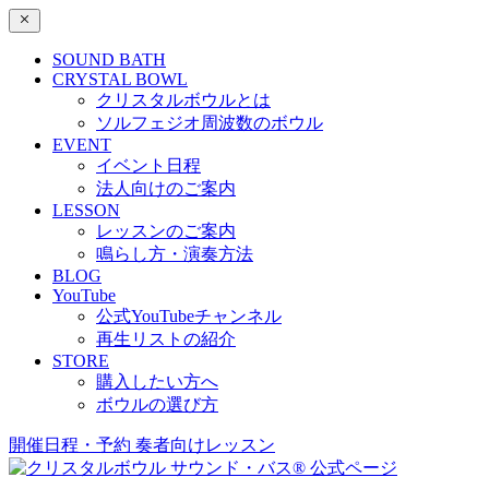
SOUND BATH
CRYSTAL BOWL
クリスタルボウルとは
ソルフェジオ周波数のボウル
EVENT
イベント日程
法人向けのご案内
LESSON
レッスンのご案内
鳴らし方・演奏方法
BLOG
YouTube
公式YouTubeチャンネル
再生リストの紹介
STORE
購入したい方へ
ボウルの選び方
開催日程・予約
奏者向けレッスン