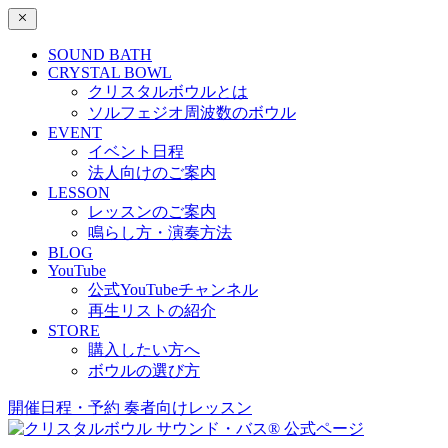
SOUND BATH
CRYSTAL BOWL
クリスタルボウルとは
ソルフェジオ周波数のボウル
EVENT
イベント日程
法人向けのご案内
LESSON
レッスンのご案内
鳴らし方・演奏方法
BLOG
YouTube
公式YouTubeチャンネル
再生リストの紹介
STORE
購入したい方へ
ボウルの選び方
開催日程・予約
奏者向けレッスン