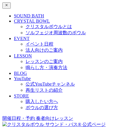
SOUND BATH
CRYSTAL BOWL
クリスタルボウルとは
ソルフェジオ周波数のボウル
EVENT
イベント日程
法人向けのご案内
LESSON
レッスンのご案内
鳴らし方・演奏方法
BLOG
YouTube
公式YouTubeチャンネル
再生リストの紹介
STORE
購入したい方へ
ボウルの選び方
開催日程・予約
奏者向けレッスン