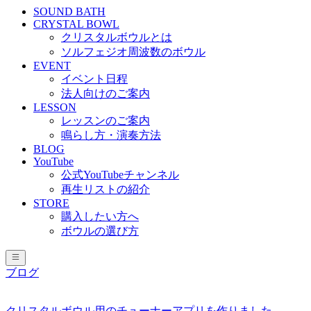
SOUND BATH
CRYSTAL BOWL
クリスタルボウルとは
ソルフェジオ周波数のボウル
EVENT
イベント日程
法人向けのご案内
LESSON
レッスンのご案内
鳴らし方・演奏方法
BLOG
YouTube
公式YouTubeチャンネル
再生リストの紹介
STORE
購入したい方へ
ボウルの選び方
ブログ
クリスタルボウル用のチューナーアプリを作りました