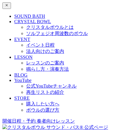
SOUND BATH
CRYSTAL BOWL
クリスタルボウルとは
ソルフェジオ周波数のボウル
EVENT
イベント日程
法人向けのご案内
LESSON
レッスンのご案内
鳴らし方・演奏方法
BLOG
YouTube
公式YouTubeチャンネル
再生リストの紹介
STORE
購入したい方へ
ボウルの選び方
開催日程・予約
奏者向けレッスン