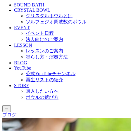
SOUND BATH
CRYSTAL BOWL
クリスタルボウルとは
ソルフェジオ周波数のボウル
EVENT
イベント日程
法人向けのご案内
LESSON
レッスンのご案内
鳴らし方・演奏方法
BLOG
YouTube
公式YouTubeチャンネル
再生リストの紹介
STORE
購入したい方へ
ボウルの選び方
ブログ