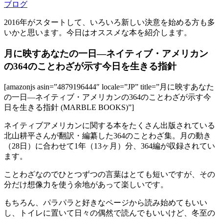
ブログ
2016年がスタートして、いろいろ新しい決意を始める方も多
いかと思います。今日はオススメな本を紹介します。
月に映すあなたの一日―ネイティブ・アメリカン
の364のことわざが示す今日を生きる指針
[amazonjs asin=”4879196444″ locale=”JP” title=”月に映すあなた
の一日―ネイティブ・アメリカンの364のことわざが示す今
日を生きる指針 (MARBLE BOOKS)”]
ネイティブアメリカンに関する本をたくさん出版されている
北山耕平さんが翻訳・編纂した364のことわざ集。月の動き
（28日）に合わせて1年（13ヶ月）分、364編が収録されてい
ます。
ことわざなのでひとつずつの言葉はとても短いですが、その
分だけ想像力を使う余地があって楽しいです。
もちろん、パラパラと好きなページから読み始めてもいい
し、トイレに置いて日々の偶然で読んでもいいけど、冬至の