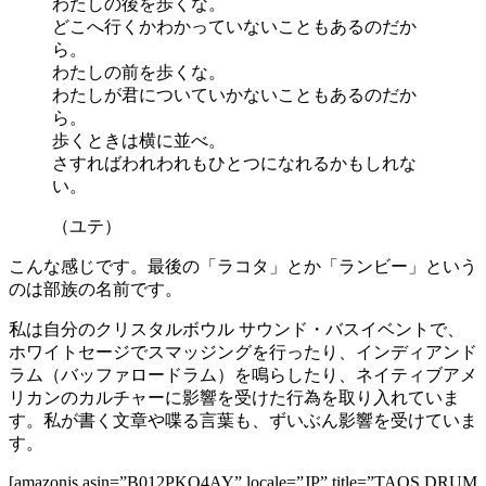
わたしの後を歩くな。
どこへ行くかわかっていないこともあるのだか
ら。
わたしの前を歩くな。
わたしが君についていかないこともあるのだか
ら。
歩くときは横に並べ。
さすればわれわれもひとつになれるかもしれな
い。
（ユテ）
こんな感じです。最後の「ラコタ」とか「ランビー」という
のは部族の名前です。
私は自分のクリスタルボウル サウンド・バスイベントで、
ホワイトセージでスマッジングを行ったり、インディアンド
ラム（バッファロードラム）を鳴らしたり、ネイティブアメ
リカンのカルチャーに影響を受けた行為を取り入れていま
す。私が書く文章や喋る言葉も、ずいぶん影響を受けていま
す。
[amazonjs asin=”B012PKO4AY” locale=”JP” title=”TAOS DRUM