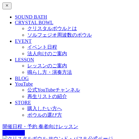
SOUND BATH
CRYSTAL BOWL
クリスタルボウルとは
ソルフェジオ周波数のボウル
EVENT
イベント日程
法人向けのご案内
LESSON
レッスンのご案内
鳴らし方・演奏方法
BLOG
YouTube
公式YouTubeチャンネル
再生リストの紹介
STORE
購入したい方へ
ボウルの選び方
開催日程・予約
奏者向けレッスン