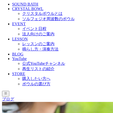
SOUND BATH
CRYSTAL BOWL
クリスタルボウルとは
ソルフェジオ周波数のボウル
EVENT
イベント日程
法人向けのご案内
LESSON
レッスンのご案内
鳴らし方・演奏方法
BLOG
YouTube
公式YouTubeチャンネル
再生リストの紹介
STORE
購入したい方へ
ボウルの選び方
ブログ