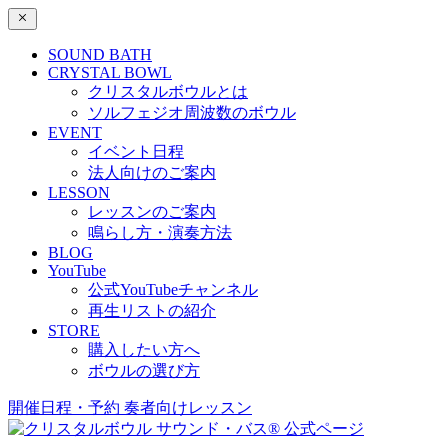
SOUND BATH
CRYSTAL BOWL
クリスタルボウルとは
ソルフェジオ周波数のボウル
EVENT
イベント日程
法人向けのご案内
LESSON
レッスンのご案内
鳴らし方・演奏方法
BLOG
YouTube
公式YouTubeチャンネル
再生リストの紹介
STORE
購入したい方へ
ボウルの選び方
開催日程・予約
奏者向けレッスン