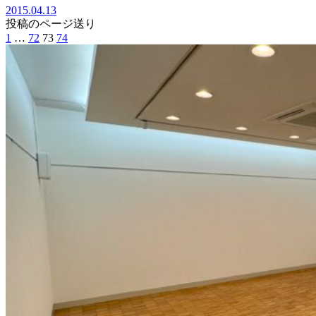
2015.04.13
投稿のページ送り
1
…
72
73
74