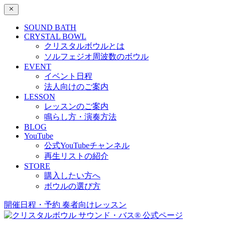
SOUND BATH
CRYSTAL BOWL
クリスタルボウルとは
ソルフェジオ周波数のボウル
EVENT
イベント日程
法人向けのご案内
LESSON
レッスンのご案内
鳴らし方・演奏方法
BLOG
YouTube
公式YouTubeチャンネル
再生リストの紹介
STORE
購入したい方へ
ボウルの選び方
開催日程・予約
奏者向けレッスン