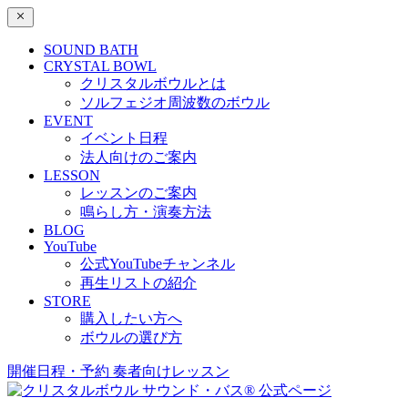
SOUND BATH
CRYSTAL BOWL
クリスタルボウルとは
ソルフェジオ周波数のボウル
EVENT
イベント日程
法人向けのご案内
LESSON
レッスンのご案内
鳴らし方・演奏方法
BLOG
YouTube
公式YouTubeチャンネル
再生リストの紹介
STORE
購入したい方へ
ボウルの選び方
開催日程・予約
奏者向けレッスン