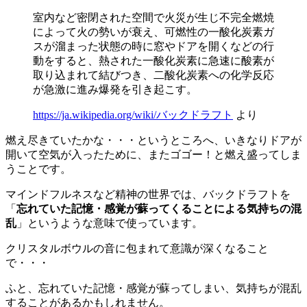
室内など密閉された空間で火災が生じ不完全燃焼
によって火の勢いが衰え、可燃性の一酸化炭素ガ
スが溜まった状態の時に窓やドアを開くなどの行
動をすると、熱された一酸化炭素に急速に酸素が
取り込まれて結びつき、二酸化炭素への化学反応
が急激に進み爆発を引き起こす。
https://ja.wikipedia.org/wiki/バックドラフト
より
燃え尽きていたかな・・・というところへ、いきなりドアが
開いて空気が入ったために、またゴゴー！と燃え盛ってしま
うことです。
マインドフルネスなど精神の世界では、バックドラフトを
「
忘れていた記憶・感覚が蘇ってくることによる気持ちの混
乱
」というような意味で使っています。
クリスタルボウルの音に包まれて意識が深くなること
で・・・
ふと、忘れていた記憶・感覚が蘇ってしまい、気持ちが混乱
することがあるかもしれません。