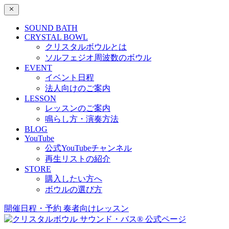
SOUND BATH
CRYSTAL BOWL
クリスタルボウルとは
ソルフェジオ周波数のボウル
EVENT
イベント日程
法人向けのご案内
LESSON
レッスンのご案内
鳴らし方・演奏方法
BLOG
YouTube
公式YouTubeチャンネル
再生リストの紹介
STORE
購入したい方へ
ボウルの選び方
開催日程・予約
奏者向けレッスン