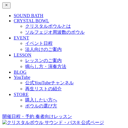
SOUND BATH
CRYSTAL BOWL
クリスタルボウルとは
ソルフェジオ周波数のボウル
EVENT
イベント日程
法人向けのご案内
LESSON
レッスンのご案内
鳴らし方・演奏方法
BLOG
YouTube
公式YouTubeチャンネル
再生リストの紹介
STORE
購入したい方へ
ボウルの選び方
開催日程・予約
奏者向けレッスン