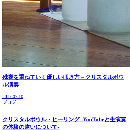
残響を重ねていく優しい叩き方 – クリスタルボウ
ル演奏
2017.07.10
ブログ
クリスタルボウル・ヒーリング -YouTubeと生演奏
の体験の違いについて-