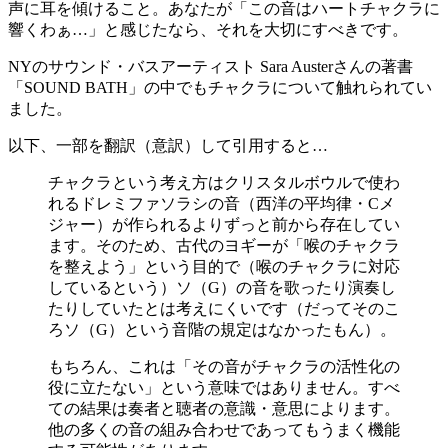
声に耳を傾けること。あなたが「この音はハートチャクラに
響くわぁ…」と感じたなら、それを大切にすべきです。
NYのサウンド・バスアーティスト Sara Austerさんの著書
「SOUND BATH」の中でもチャクラについて触れられてい
ました。
以下、一部を翻訳（意訳）して引用すると…
チャクラという考え方はクリスタルボウルで使わ
れるドレミファソラシの音（西洋の平均律・Cメ
ジャー）が作られるよりずっと前から存在してい
ます。そのため、古代のヨギーが「喉のチャクラ
を整えよう」という目的で（喉のチャクラに対応
しているという）ソ（G）の音を歌ったり演奏し
たりしていたとは考えにくいです（だってそのこ
ろソ（G）という音階の規定はなかったもん）。
もちろん、これは「その音がチャクラの活性化の
役に立たない」という意味ではありません。すべ
ての結果は奏者と聴者の意識・意思によります。
他の多くの音の組み合わせであってもうまく機能