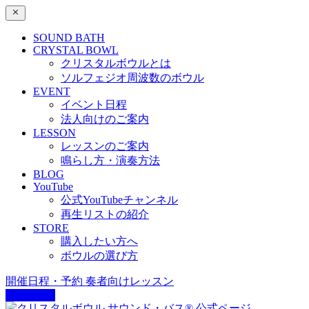
SOUND BATH
CRYSTAL BOWL
クリスタルボウルとは
ソルフェジオ周波数のボウル
EVENT
イベント日程
法人向けのご案内
LESSON
レッスンのご案内
鳴らし方・演奏方法
BLOG
YouTube
公式YouTubeチャンネル
再生リストの紹介
STORE
購入したい方へ
ボウルの選び方
開催日程・予約
奏者向けレッスン