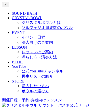
SOUND BATH
CRYSTAL BOWL
クリスタルボウルとは
ソルフェジオ周波数のボウル
EVENT
イベント日程
法人向けのご案内
LESSON
レッスンのご案内
鳴らし方・演奏方法
BLOG
YouTube
公式YouTubeチャンネル
再生リストの紹介
STORE
購入したい方へ
ボウルの選び方
開催日程・予約
奏者向けレッスン