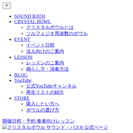
SOUND BATH
CRYSTAL BOWL
クリスタルボウルとは
ソルフェジオ周波数のボウル
EVENT
イベント日程
法人向けのご案内
LESSON
レッスンのご案内
鳴らし方・演奏方法
BLOG
YouTube
公式YouTubeチャンネル
再生リストの紹介
STORE
購入したい方へ
ボウルの選び方
開催日程・予約
奏者向けレッスン