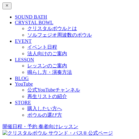
SOUND BATH
CRYSTAL BOWL
クリスタルボウルとは
ソルフェジオ周波数のボウル
EVENT
イベント日程
法人向けのご案内
LESSON
レッスンのご案内
鳴らし方・演奏方法
BLOG
YouTube
公式YouTubeチャンネル
再生リストの紹介
STORE
購入したい方へ
ボウルの選び方
開催日程・予約
奏者向けレッスン