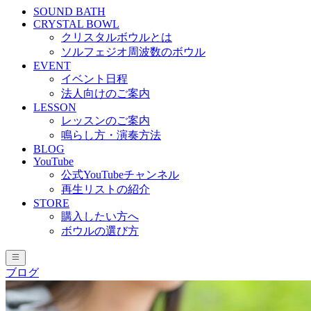
SOUND BATH
CRYSTAL BOWL
クリスタルボウルとは
ソルフェジオ周波数のボウル
EVENT
イベント日程
法人向けのご案内
LESSON
レッスンのご案内
鳴らし方・演奏方法
BLOG
YouTube
公式YouTubeチャンネル
再生リストの紹介
STORE
購入したい方へ
ボウルの選び方
ブログ