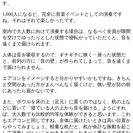
す。
1,000人になると、完全に音楽イベントとしての演奏です
ね。それはそれで楽しかったです。
室内で大人数に向けて演奏する場合は、なるべく全員が隙間
を空けてゆったりとした状態で寝転がっていただくと、音を
遠くまで届けられます。
人体は音を吸収するので、ギチギチに狭く・座った状態だ
と、前列の方に「音の壁」が作られてしまって、音を遠くま
で届けられません。
エアコンをイメージすると分かりやすいかもですね。きちん
と空間があった方がまんべんなく届くけど、狭い壁が目の前
にあったら届かないです。
また、ボウルを床の上（足元）に置くのではなく、机の上な
どに置いて「寝ている人の上から音を届ける」ようにすれ
ば、大人数でも比較的均等な体験ができると思います。これ
もエアコンと同じですね。全体に届けたいときは高い位置か
らやってみましょう。軽量な机だと、机が余計な振動を起こ
して演奏しづらいことがあるので、なるべく重たくて頑丈な