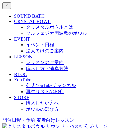
SOUND BATH
CRYSTAL BOWL
クリスタルボウルとは
ソルフェジオ周波数のボウル
EVENT
イベント日程
法人向けのご案内
LESSON
レッスンのご案内
鳴らし方・演奏方法
BLOG
YouTube
公式YouTubeチャンネル
再生リストの紹介
STORE
購入したい方へ
ボウルの選び方
開催日程・予約
奏者向けレッスン