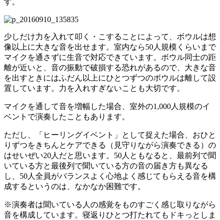
す。
少しだけ力を入れて叩く・こすることによって、ボウルは想
像以上に大きな音を出せます。室内なら50人規模くらいまで
マイクを通さずに生音で対応できています。ボウル同士の距
離が近いと、音の振動で破損する恐れがあるので、大きな音
を出すときにはふだん以上にひとつずつのボウルは離して設
置しています。力を入れすぎないことも大切です。
マイクを通して音を増幅した場合、室外の1,000人規模のイ
ベントで演奏したこともあります。
ただし、「ヒーリングイベント」として捉えた場合、おひと
りずつをきちんとケアできる（見守りながら演奏できる）の
はせいぜい20人だと思います。50人ともなると、最前列で聞
いている方と最後列で聞いている方の音の届き方も異なる
し、50人全員がバランスよく心地よく感じてもらえる音を構
成するというのは、なかなか困難です。
※演奏者は聞いている人の感覚をものすごく感じ取りながら
音を構成しています。寝返りひとつ打たれてもドキっとしま