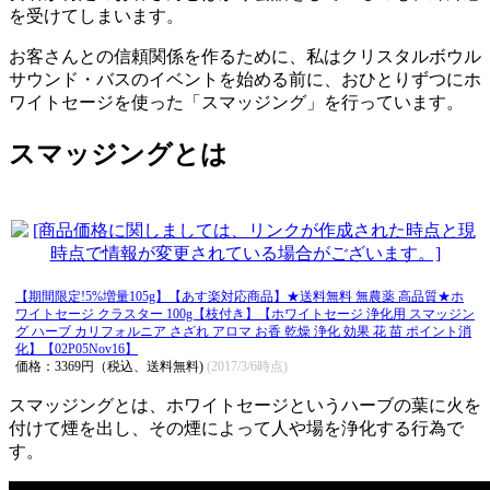
を受けてしまいます。
お客さんとの信頼関係を作るために、私はクリスタルボウル
サウンド・バスのイベントを始める前に、おひとりずつにホ
ワイトセージを使った「スマッジング」を行っています。
スマッジングとは
【期間限定!5%増量105g】【あす楽対応商品】★送料無料 無農薬 高品質★ホ
ワイトセージ クラスター 100g【枝付き】【ホワイトセージ 浄化用 スマッジン
グ ハーブ カリフォルニア さざれ アロマ お香 乾燥 浄化 効果 花 苗 ポイント消
化】【02P05Nov16】
価格：3369円（税込、送料無料)
(2017/3/6時点)
スマッジングとは、ホワイトセージというハーブの葉に火を
付けて煙を出し、その煙によって人や場を浄化する行為で
す。