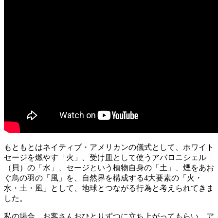
もともとはネイティブ・アメリカンの儀式として、ホワイト
セージを燃やす「火」、受け皿として使うアバロニシェル
（貝）の「水」、セージという植物自身の「土」、煙をあお
ぐ鳥の羽の「風」を、自然界を構成する4大要素の「火・
水・土・風」として、地球とつながる行為と考えられてきま
した。
私の場合、お客さんおひとりずつに立ち上がってもらい、ア