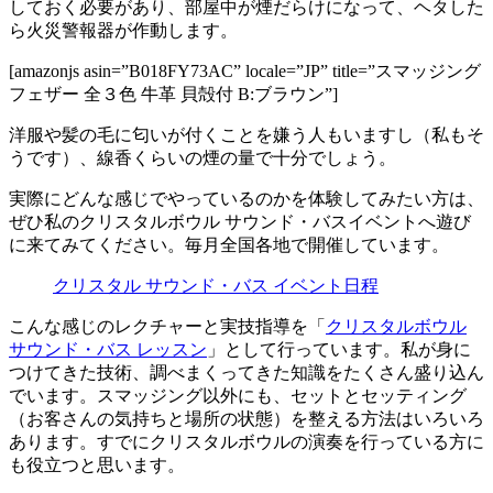
しておく必要があり、部屋中が煙だらけになって、ヘタした
ら火災警報器が作動します。
[amazonjs asin=”B018FY73AC” locale=”JP” title=”スマッジング
フェザー 全３色 牛革 貝殻付 B:ブラウン”]
洋服や髪の毛に匂いが付くことを嫌う人もいますし（私もそ
うです）、線香くらいの煙の量で十分でしょう。
実際にどんな感じでやっているのかを体験してみたい方は、
ぜひ私のクリスタルボウル サウンド・バスイベントへ遊び
に来てみてください。毎月全国各地で開催しています。
クリスタル サウンド・バス イベント日程
こんな感じのレクチャーと実技指導を「
クリスタルボウル
サウンド・バス レッスン
」として行っています。私が身に
つけてきた技術、調べまくってきた知識をたくさん盛り込ん
でいます。スマッジング以外にも、セットとセッティング
（お客さんの気持ちと場所の状態）を整える方法はいろいろ
あります。すでにクリスタルボウルの演奏を行っている方に
も役立つと思います。