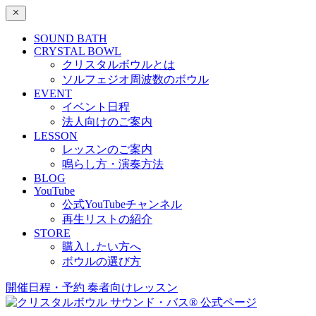
SOUND BATH
CRYSTAL BOWL
クリスタルボウルとは
ソルフェジオ周波数のボウル
EVENT
イベント日程
法人向けのご案内
LESSON
レッスンのご案内
鳴らし方・演奏方法
BLOG
YouTube
公式YouTubeチャンネル
再生リストの紹介
STORE
購入したい方へ
ボウルの選び方
開催日程・予約
奏者向けレッスン