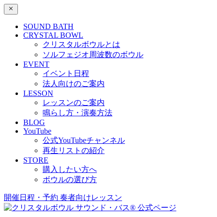
SOUND BATH
CRYSTAL BOWL
クリスタルボウルとは
ソルフェジオ周波数のボウル
EVENT
イベント日程
法人向けのご案内
LESSON
レッスンのご案内
鳴らし方・演奏方法
BLOG
YouTube
公式YouTubeチャンネル
再生リストの紹介
STORE
購入したい方へ
ボウルの選び方
開催日程・予約
奏者向けレッスン