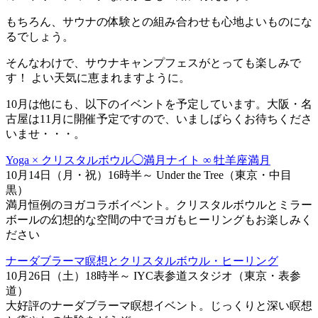
もちろん、サウナの体験との組み合わせも心地よいものにな
るでしょう。
そんなわけで、サウナキャンプフェスがとっても楽しみで
す！ よい天気に恵まれますように。
10月は他にも、以下のイベントを予定しています。大阪・名
古屋は11月に開催予定ですので、いましばらくお待ちくださ
いませ・・・。
Yoga × クリスタルボウル◯満月ナイト ∞ 牡羊座満月
10月14日（月・祝）16時半～ Under the Tree（東京・中目
黒）
満月恒例のヨガコラボイベント。クリスタルボウルとミラー
ボールの幻想的な空間の中でヨガもヒーリングもお楽しみく
ださい
ナーダブラーマ瞑想とクリスタルボウル・ヒーリング
10月26日（土）18時半～ IYC表参道スタジオ（東京・表参
道）
大好評のナーダブラーマ瞑想イベント。じっくりと深い瞑想