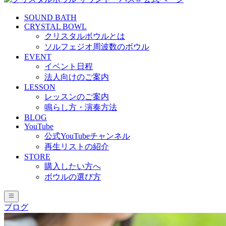
SOUND BATH
CRYSTAL BOWL
クリスタルボウルとは
ソルフェジオ周波数のボウル
EVENT
イベント日程
法人向けのご案内
LESSON
レッスンのご案内
鳴らし方・演奏方法
BLOG
YouTube
公式YouTubeチャンネル
再生リストの紹介
STORE
購入したい方へ
ボウルの選び方
ブログ