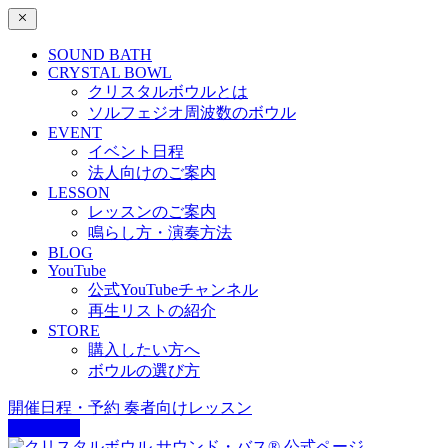
SOUND BATH
CRYSTAL BOWL
クリスタルボウルとは
ソルフェジオ周波数のボウル
EVENT
イベント日程
法人向けのご案内
LESSON
レッスンのご案内
鳴らし方・演奏方法
BLOG
YouTube
公式YouTubeチャンネル
再生リストの紹介
STORE
購入したい方へ
ボウルの選び方
開催日程・予約
奏者向けレッスン