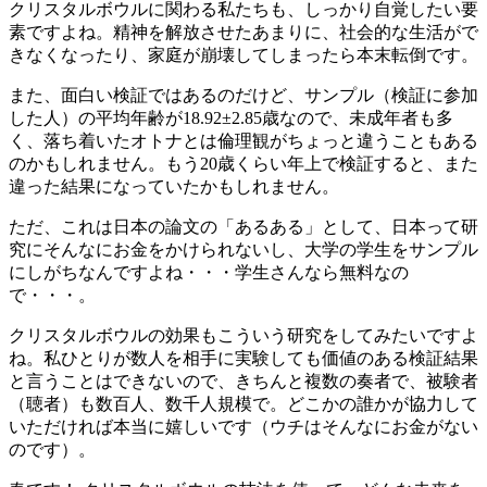
クリスタルボウルに関わる私たちも、しっかり自覚したい要
素ですよね。精神を解放させたあまりに、社会的な生活がで
きなくなったり、家庭が崩壊してしまったら本末転倒です。
また、面白い検証ではあるのだけど、サンプル（検証に参加
した人）の平均年齢が18.92±2.85歳なので、未成年者も多
く、落ち着いたオトナとは倫理観がちょっと違うこともある
のかもしれません。もう20歳くらい年上で検証すると、また
違った結果になっていたかもしれません。
ただ、これは日本の論文の「あるある」として、日本って研
究にそんなにお金をかけられないし、大学の学生をサンプル
にしがちなんですよね・・・学生さんなら無料なの
で・・・。
クリスタルボウルの効果もこういう研究をしてみたいですよ
ね。私ひとりが数人を相手に実験しても価値のある検証結果
と言うことはできないので、きちんと複数の奏者で、被験者
（聴者）も数百人、数千人規模で。どこかの誰かが協力して
いただければ本当に嬉しいです（ウチはそんなにお金がない
のです）。