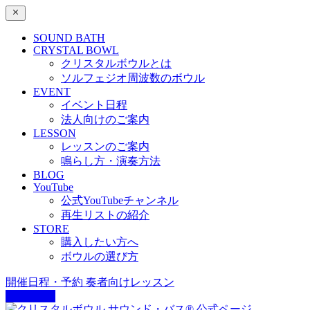
SOUND BATH
CRYSTAL BOWL
クリスタルボウルとは
ソルフェジオ周波数のボウル
EVENT
イベント日程
法人向けのご案内
LESSON
レッスンのご案内
鳴らし方・演奏方法
BLOG
YouTube
公式YouTubeチャンネル
再生リストの紹介
STORE
購入したい方へ
ボウルの選び方
開催日程・予約
奏者向けレッスン