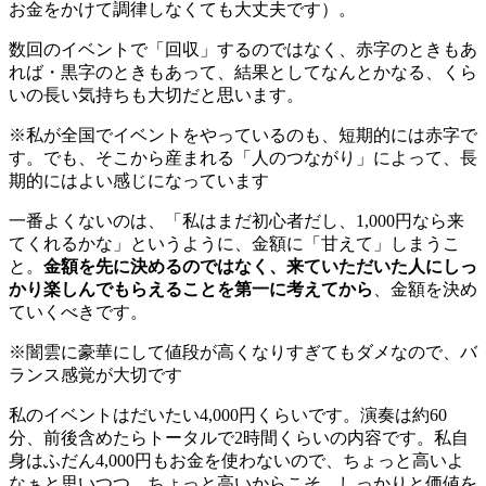
お金をかけて調律しなくても大丈夫です）。
数回のイベントで「回収」するのではなく、赤字のときもあ
れば・黒字のときもあって、結果としてなんとかなる、くら
いの長い気持ちも大切だと思います。
※私が全国でイベントをやっているのも、短期的には赤字で
す。でも、そこから産まれる「人のつながり」によって、長
期的にはよい感じになっています
一番よくないのは、「私はまだ初心者だし、1,000円なら来
てくれるかな」というように、金額に「甘えて」しまうこ
と。
金額を先に決めるのではなく、来ていただいた人にしっ
かり楽しんでもらえることを第一に考えてから
、金額を決め
ていくべきです。
※闇雲に豪華にして値段が高くなりすぎてもダメなので、バ
ランス感覚が大切です
私のイベントはだいたい4,000円くらいです。演奏は約60
分、前後含めたらトータルで2時間くらいの内容です。私自
身はふだん4,000円もお金を使わないので、ちょっと高いよ
なぁと思いつつ、ちょっと高いからこそ、しっかりと価値を