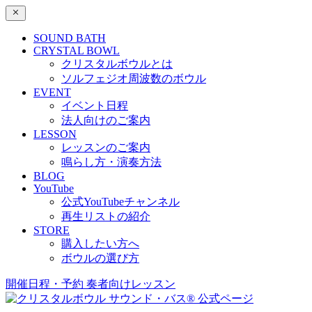
SOUND BATH
CRYSTAL BOWL
クリスタルボウルとは
ソルフェジオ周波数のボウル
EVENT
イベント日程
法人向けのご案内
LESSON
レッスンのご案内
鳴らし方・演奏方法
BLOG
YouTube
公式YouTubeチャンネル
再生リストの紹介
STORE
購入したい方へ
ボウルの選び方
開催日程・予約
奏者向けレッスン