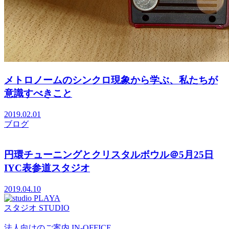
メトロノームのシンクロ現象から学ぶ、私たちが
意識すべきこと
2019.02.01
ブログ
円環チューニングとクリスタルボウル＠5月25日
IYC表参道スタジオ
2019.04.10
スタジオ
STUDIO
法人向けのご案内
IN-OFFICE