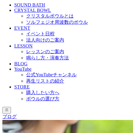
SOUND BATH
CRYSTAL BOWL
クリスタルボウルとは
ソルフェジオ周波数のボウル
EVENT
イベント日程
法人向けのご案内
LESSON
レッスンのご案内
鳴らし方・演奏方法
BLOG
YouTube
公式YouTubeチャンネル
再生リストの紹介
STORE
購入したい方へ
ボウルの選び方
ブログ