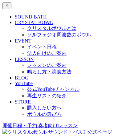
SOUND BATH
CRYSTAL BOWL
クリスタルボウルとは
ソルフェジオ周波数のボウル
EVENT
イベント日程
法人向けのご案内
LESSON
レッスンのご案内
鳴らし方・演奏方法
BLOG
YouTube
公式YouTubeチャンネル
再生リストの紹介
STORE
購入したい方へ
ボウルの選び方
開催日程・予約
奏者向けレッスン