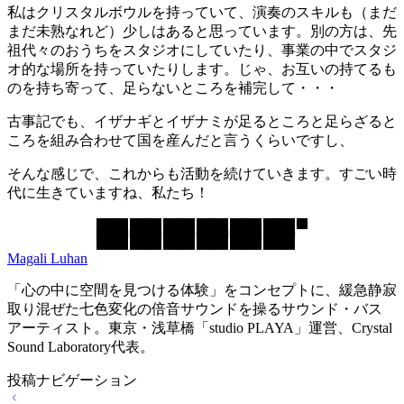
私はクリスタルボウルを持っていて、演奏のスキルも（まだ
まだ未熟なれど）少しはあると思っています。別の方は、先
祖代々のおうちをスタジオにしていたり、事業の中でスタジ
オ的な場所を持っていたりします。じゃ、お互いの持てるも
のを持ち寄って、足らないところを補完して・・・
古事記でも、イザナギとイザナミが足るところと足らざると
ころを組み合わせて国を産んだと言うくらいですし、
そんな感じで、これからも活動を続けていきます。すごい時
代に生きていますね、私たち！
Magali Luhan
「心の中に空間を見つける体験」をコンセプトに、緩急静寂
取り混ぜた七色変化の倍音サウンドを操るサウンド・バス
アーティスト。東京・浅草橋「studio PLAYA」運営、Crystal
Sound Laboratory代表。
投稿ナビゲーション