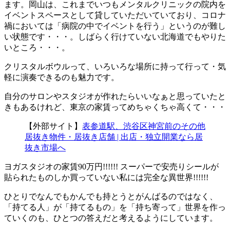
ます。岡山は、これまでいつもメンタルクリニックの院内を
イベントスペースとして貸していただいていており、コロナ
禍においては「病院の中でイベントを行う」というのが難し
い状態です・・・。しばらく行けていない北海道でもやりた
いところ・・・。
クリスタルボウルって、いろいろな場所に持って行って・気
軽に演奏できるのも魅力です。
自分のサロンやスタジオが作れたらいいなぁと思っていたと
きもあるけれど、東京の家賃ってめちゃくちゃ高くて・・・
【外部サイト】
表参道駅、渋谷区神宮前のその他
居抜き物件・居抜き店舗 | 出店・独立開業なら居
抜き市場へ
ヨガスタジオの家賃90万円!!!!!! スーパーで安売りシールが
貼られたものしか買っていない私には完全な異世界!!!!!!
ひとりでなんでもかんでも持とうとがんばるのではなく、
「持てる人」が「持てるもの」を「持ち寄って」世界を作っ
ていくのも、ひとつの答えだと考えるようにしています。