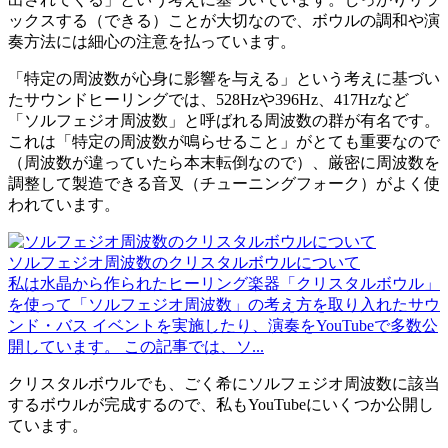
ックスする（できる）ことが大切なので、ボウルの調和や演
奏方法には細心の注意を払っています。
「特定の周波数が心身に影響を与える」という考えに基づい
たサウンドヒーリングでは、528Hzや396Hz、417Hzなど
「ソルフェジオ周波数」と呼ばれる周波数の群が有名です。
これは「特定の周波数が鳴らせること」がとても重要なので
（周波数が違っていたら本末転倒なので）、厳密に周波数を
調整して製造できる音叉（チューニングフォーク）がよく使
われています。
ソルフェジオ周波数のクリスタルボウルについて
私は水晶から作られたヒーリング楽器「クリスタルボウル」
を使って「ソルフェジオ周波数」の考え方を取り入れたサウ
ンド・バス イベントを実施したり、演奏をYouTubeで多数公
開しています。 この記事では、ソ...
クリスタルボウルでも、ごく希にソルフェジオ周波数に該当
するボウルが完成するので、私もYouTubeにいくつか公開し
ています。