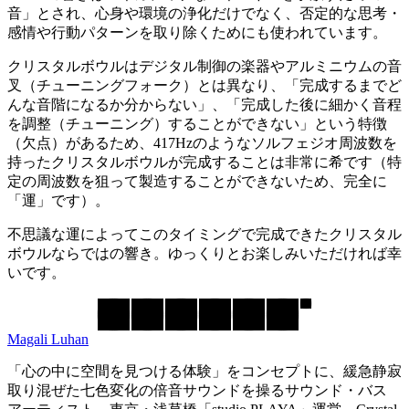
音」とされ、心身や環境の浄化だけでなく、否定的な思考・
感情や行動パターンを取り除くためにも使われています。
クリスタルボウルはデジタル制御の楽器やアルミニウムの音
叉（チューニングフォーク）とは異なり、「完成するまでど
んな音階になるか分からない」、「完成した後に細かく音程
を調整（チューニング）することができない」という特徴
（欠点）があるため、417Hzのようなソルフェジオ周波数を
持ったクリスタルボウルが完成することは非常に希です（特
定の周波数を狙って製造することができないため、完全に
「運」です）。
不思議な運によってこのタイミングで完成できたクリスタル
ボウルならではの響き。ゆっくりとお楽しみいただければ幸
いです。
Magali Luhan
「心の中に空間を見つける体験」をコンセプトに、緩急静寂
取り混ぜた七色変化の倍音サウンドを操るサウンド・バス