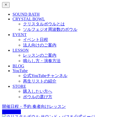
SOUND BATH
CRYSTAL BOWL
クリスタルボウルとは
ソルフェジオ周波数のボウル
EVENT
イベント日程
法人向けのご案内
LESSON
レッスンのご案内
鳴らし方・演奏方法
BLOG
YouTube
公式YouTubeチャンネル
再生リストの紹介
STORE
購入したい方へ
ボウルの選び方
開催日程・予約
奏者向けレッスン