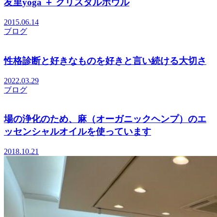
友里yoga ＋ クリスタルボウル
2015.06.14
ブログ
性格診断と好きなものを好きと言い続ける大切さ
2022.03.29
ブログ
場の浄化のため、麻（オーガニックヘンプ）のエ
ッセンシャルオイルを使っています
2018.10.21