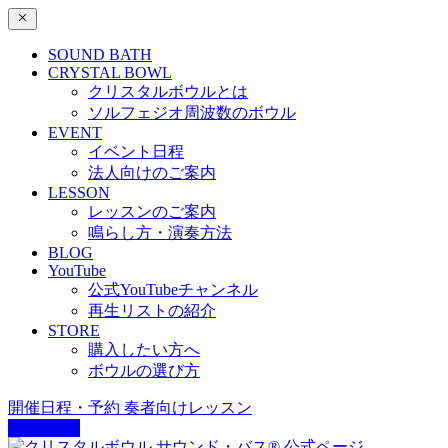
SOUND BATH
CRYSTAL BOWL
クリスタルボウルとは
ソルフェジオ周波数のボウル
EVENT
イベント日程
法人向けのご案内
LESSON
レッスンのご案内
鳴らし方・演奏方法
BLOG
YouTube
公式YouTubeチャンネル
再生リストの紹介
STORE
購入したい方へ
ボウルの選び方
開催日程・予約
奏者向けレッスン