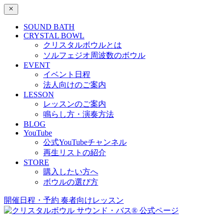
SOUND BATH
CRYSTAL BOWL
クリスタルボウルとは
ソルフェジオ周波数のボウル
EVENT
イベント日程
法人向けのご案内
LESSON
レッスンのご案内
鳴らし方・演奏方法
BLOG
YouTube
公式YouTubeチャンネル
再生リストの紹介
STORE
購入したい方へ
ボウルの選び方
開催日程・予約
奏者向けレッスン