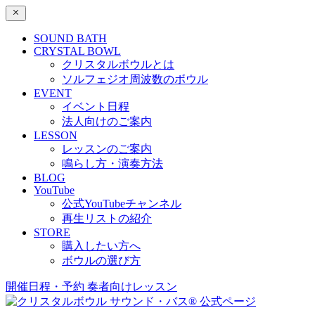
SOUND BATH
CRYSTAL BOWL
クリスタルボウルとは
ソルフェジオ周波数のボウル
EVENT
イベント日程
法人向けのご案内
LESSON
レッスンのご案内
鳴らし方・演奏方法
BLOG
YouTube
公式YouTubeチャンネル
再生リストの紹介
STORE
購入したい方へ
ボウルの選び方
開催日程・予約
奏者向けレッスン