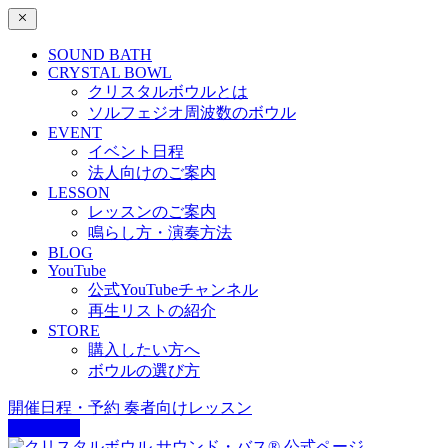
SOUND BATH
CRYSTAL BOWL
クリスタルボウルとは
ソルフェジオ周波数のボウル
EVENT
イベント日程
法人向けのご案内
LESSON
レッスンのご案内
鳴らし方・演奏方法
BLOG
YouTube
公式YouTubeチャンネル
再生リストの紹介
STORE
購入したい方へ
ボウルの選び方
開催日程・予約
奏者向けレッスン