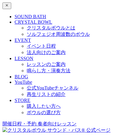
SOUND BATH
CRYSTAL BOWL
クリスタルボウルとは
ソルフェジオ周波数のボウル
EVENT
イベント日程
法人向けのご案内
LESSON
レッスンのご案内
鳴らし方・演奏方法
BLOG
YouTube
公式YouTubeチャンネル
再生リストの紹介
STORE
購入したい方へ
ボウルの選び方
開催日程・予約
奏者向けレッスン