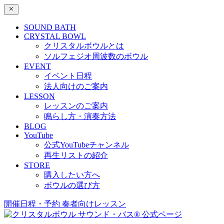
SOUND BATH
CRYSTAL BOWL
クリスタルボウルとは
ソルフェジオ周波数のボウル
EVENT
イベント日程
法人向けのご案内
LESSON
レッスンのご案内
鳴らし方・演奏方法
BLOG
YouTube
公式YouTubeチャンネル
再生リストの紹介
STORE
購入したい方へ
ボウルの選び方
開催日程・予約
奏者向けレッスン