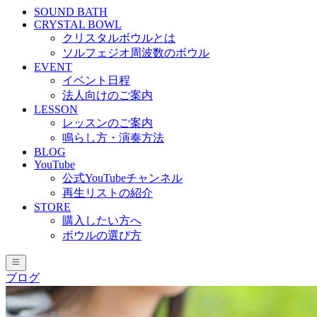
SOUND BATH
CRYSTAL BOWL
クリスタルボウルとは
ソルフェジオ周波数のボウル
EVENT
イベント日程
法人向けのご案内
LESSON
レッスンのご案内
鳴らし方・演奏方法
BLOG
YouTube
公式YouTubeチャンネル
再生リストの紹介
STORE
購入したい方へ
ボウルの選び方
ブログ