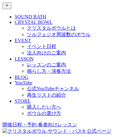
SOUND BATH
CRYSTAL BOWL
クリスタルボウルとは
ソルフェジオ周波数のボウル
EVENT
イベント日程
法人向けのご案内
LESSON
レッスンのご案内
鳴らし方・演奏方法
BLOG
YouTube
公式YouTubeチャンネル
再生リストの紹介
STORE
購入したい方へ
ボウルの選び方
開催日程・予約
奏者向けレッスン