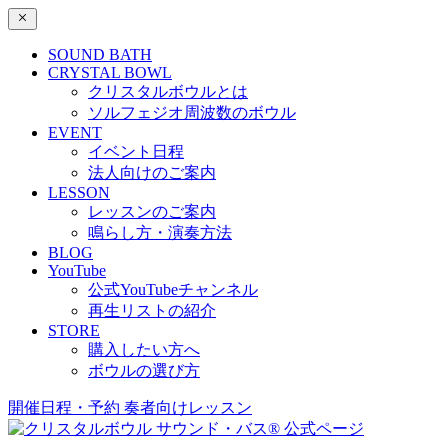
SOUND BATH
CRYSTAL BOWL
クリスタルボウルとは
ソルフェジオ周波数のボウル
EVENT
イベント日程
法人向けのご案内
LESSON
レッスンのご案内
鳴らし方・演奏方法
BLOG
YouTube
公式YouTubeチャンネル
再生リストの紹介
STORE
購入したい方へ
ボウルの選び方
開催日程・予約
奏者向けレッスン