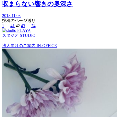
収まらない響きの奥深さ
2018.11.03
投稿のページ送り
1
…
41
42
43
…
74
スタジオ
STUDIO
法人向けのご案内
IN-OFFICE