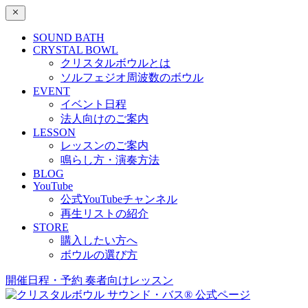
SOUND BATH
CRYSTAL BOWL
クリスタルボウルとは
ソルフェジオ周波数のボウル
EVENT
イベント日程
法人向けのご案内
LESSON
レッスンのご案内
鳴らし方・演奏方法
BLOG
YouTube
公式YouTubeチャンネル
再生リストの紹介
STORE
購入したい方へ
ボウルの選び方
開催日程・予約
奏者向けレッスン